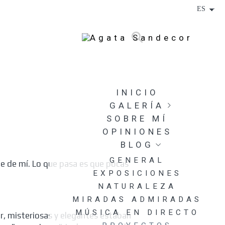
INICIO
GALERÍA
SOBRE MÍ
JEREZ POR ALEGRÍAS
2025
OPINIONES
DESCARTES GLACIALES
BLOG
DIGITALES
GENERAL
nte de mí. Lo que pasa es que pocas
DESCARTES GLACIALES
EXPOSICIONES
ANALÓGICOS
NATURALEZA
EL TIEMPO LO ENVUELVE
TODO
MIRADAS ADMIRADAS
MUJER Y FLOR
MÚSICA EN DIRECTO
or, misteriosas y elegantes estaban
LETARGO