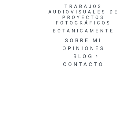
TRABAJOS
AUDIOVISUALES DE
PROYECTOS
FOTOGRÁFICOS
BOTANICAMENTE
SOBRE MÍ
OPINIONES
BLOG
CONTACTO
GENERAL
EXPOSICIONES
NATURALEZA
MIRADAS ADMIRADAS
MÚSICA EN DIRECTO
PROYECTOS
FOTOGRÁFICOS
CARRETES
UPCYCLING, MODA
SOSTENIBLE