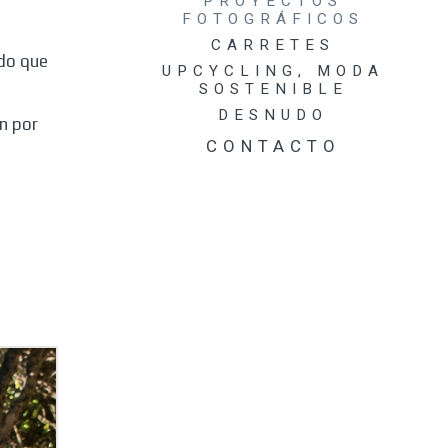
PROYECTOS
FOTOGRÁFICOS
TRABAJOS
AUDIOVISUALES DE
CARRETES
PROYECTOS
ndo que
UPCYCLING, MODA
FOTOGRÁFICOS
SOSTENIBLE
BOTANICAMENTE
DESNUDO
n por
CONTACTO