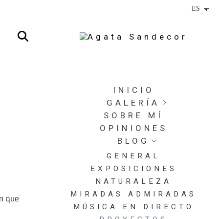
INICIO
GALERÍA
SOBRE MÍ
JEREZ POR ALEGRÍAS
2025
OPINIONES
DESCARTES GLACIALES
BLOG
DIGITALES
GENERAL
DESCARTES GLACIALES
EXPOSICIONES
ANALÓGICOS
NATURALEZA
EL TIEMPO LO ENVUELVE
TODO
MIRADAS ADMIRADAS
en que
MUJER Y FLOR
MÚSICA EN DIRECTO
LETARGO