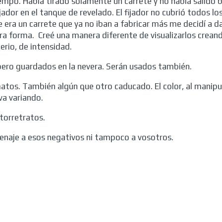
mpo. Había tirado solamente un carrete y no había salido b
jador en el tanque de revelado. El fijador no cubrió todos lo
 era un carrete que ya no iban a fabricar más me decidí a da
ra forma. Creé una manera diferente de visualizarlos creand
rio, de intensidad.
 pero guardados en la nevera. Serán usados también.
atos. También algún que otro caducado. El color, al manipu
va variando.
torretratos.
enaje a esos negativos ni tampoco a vosotros.