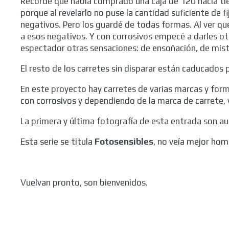
Recordé que había comprado una caja de 120 hacía tie
porque al revelarlo no puse la cantidad suficiente de fi
negativos. Pero los guardé de todas formas. Al ver que
a esos negativos. Y con corrosivos empecé a darles ot
espectador otras sensaciones: de ensoñación, de miste
El resto de los carretes sin disparar están caducados
En este proyecto hay carretes de varias marcas y form
con corrosivos y dependiendo de la marca de carrete, 
La primera y última fotografía de esta entrada son au
Esta serie se titula
Fotosensibles
, no veía mejor hom
Vuelvan pronto, son bienvenidos.