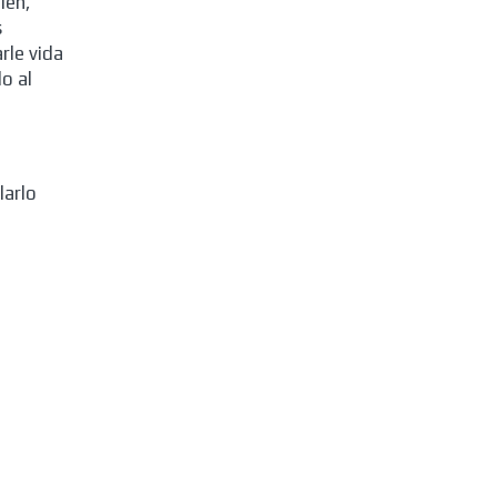
ien,
s
rle vida
o al
larlo