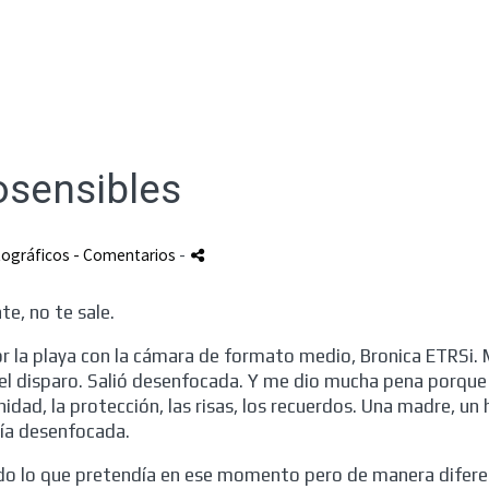
osensibles
tográficos
- Comentarios
-
te, no te sale.
or la playa con la cámara de formato medio, Bronica ETRSi. 
el disparo. Salió desenfocada. Y me dio mucha pena porque 
dad, la protección, las risas, los recuerdos. Una madre, un h
fía desenfocada.
odo lo que pretendía en ese momento pero de manera difere