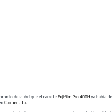
ronto descubrí que el carrete
Fujifilm Pro 400H
ya había d
 en
Carmencita
.