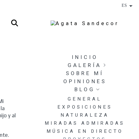
INICIO
GALERÍA
SOBRE MÍ
JEREZ POR ALEGRÍAS
2025
OPINIONES
DESCARTES GLACIALES
BLOG
DIGITALES
GENERAL
Mi
DESCARTES GLACIALES
EXPOSICIONES
ANALÓGICOS
la
ijo y al
NATURALEZA
EL TIEMPO LO ENVUELVE
TODO
MIRADAS ADMIRADAS
MUJER Y FLOR
MÚSICA EN DIRECTO
nte.
LETARGO