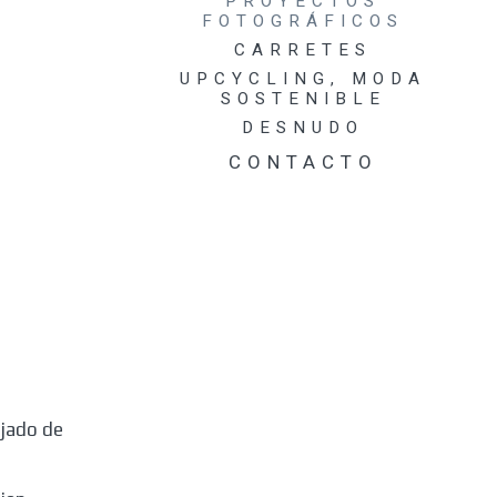
PROYECTOS
FOTOGRÁFICOS
TRABAJOS
AUDIOVISUALES DE
CARRETES
PROYECTOS
UPCYCLING, MODA
FOTOGRÁFICOS
SOSTENIBLE
BOTANICAMENTE
DESNUDO
CONTACTO
ejado de